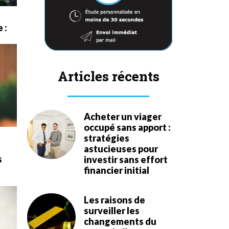
 :
Articles récents
Acheter un viager
occupé sans apport :
stratégies
astucieuses pour
s
investir sans effort
financier initial
Les raisons de
surveiller les
changements du