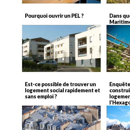
Pourquoi ouvrir un PEL ?
Dans que
Maritime
Est-ce possible de trouver un
Enquête 
logement social rapidement et
construi
sans emploi ?
logemen
l’Hexag