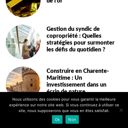
de l’or
Gestion du syndic de
copropriété : Quelles
stratégies pour surmonter
les défis du quotidien ?
Construire en Charente-
Maritime : Un
investissement dans un
écrin de nature
Nous utilisons des cookies pour vous garantir la meilleure
expérience sur notre site web. Si vous continuez à utiliser ce
site, nous supposerons que vous en êtes satisfait.
Est-il toujours possible
Ok
Non
d’investir dans l’immobilier
à Paris ?